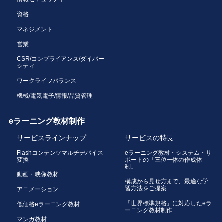
資格
マネジメント
営業
CSR/コンプライアンス/ダイバー
シティ
ワークライフバランス
機械/電気電子/情報/品質管理
eラーニング教材制作
サービスラインナップ
サービスの特長
Flashコンテンツマルチデバイス
eラーニング教材・システム・サ
変換
ポートの「三位一体の作成体
制」
動画・映像教材
構成から見せ方まで、最適な学
習方法をご提案
アニメーション
「世界標準規格」に対応したeラ
低価格eラーニング教材
ーニング教材制作
マンガ教材