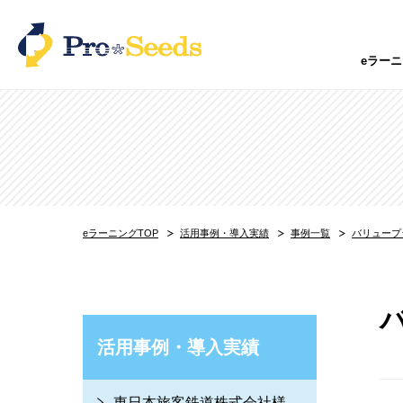
eラー
特化型eラーニングサービス
オンラインスクールシステム「スクラン」
オンライン試験システム「Testable」
内定者フォロー・研修「内定者Pack」
派遣会社向け教育訓練「派遣の学校」
防火講習を”ほぼ”まるっと委託できる「防
保育士向けオンライン研修「CareRaku」
eラーニングTOP
活用事例・導入実績
事例一覧
バリュープ
製造系エンジニアのeラーニング研修「ス
育児・メンタル・介護休業者支援プログラム
ひとりひとりにあった営業研修「セルステ
eラーニング×個別指導 ハイブリッド型 
外国人材教育支援サービス「MANABEL JA
活用事例・導入実績
CADオンラインスクール「ReCADemy」
自動車免許オンライン学科教習サービス「
東日本旅客鉄道株式会社様