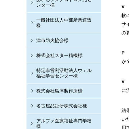
ンター様
軟
一般社団法人中部産業連盟
サ
様
の
津市防火協会様
P
株式会社スター精機様
か
特定非営利活動法人ウェル
福祉学習センター様
に
株式会社島津製作所様
名古屋品証研株式会社様
結
い
アルファ医療福祉専門学校
様
用