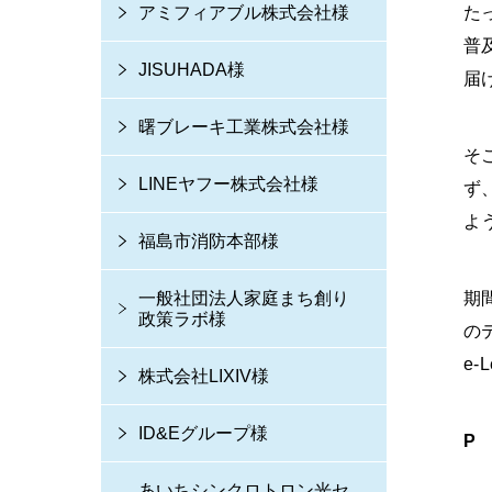
アミフィアブル株式会社様
た
普
JISUHADA様
届
曙ブレーキ工業株式会社様
そ
LINEヤフー株式会社様
ず
よ
福島市消防本部様
一般社団法人家庭まち創り
期
政策ラボ様
の
e
株式会社LIXIV様
ID&Eグループ様
P
あいちシンクロトロン光セ