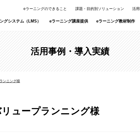
eラーニングのできること
課題・目的別ソリューション
活用
ニングシステム（LMS）
eラーニング講座提供
eラーニング教材制作
スタジオ・レンタルスペース
eラーニング撮影スタジオ「Studio V.V
活用事例・導入実績
研修・ライブ配信・撮影などが可能な赤坂
火講習オンライン」
ランニング様
タートエンジニア」
「armo」
」
上司研修「ジョートレ」
バリュープランニング様
PAN」
スタドラオンライン」