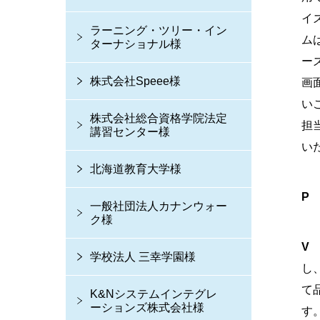
イ
ラーニング・ツリー・イン
ム
ターナショナル様
ー
株式会社Speee様
画
い
株式会社総合資格学院法定
担
講習センター様
い
北海道教育大学様
P
一般社団法人カナンウォー
ク様
学校法人 三幸学園様
し
て
K&Nシステムインテグレ
ーションズ株式会社様
す