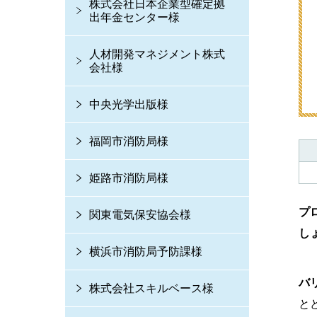
株式会社日本企業型確定拠
出年金センター様
人材開発マネジメント株式
会社様
中央光学出版様
福岡市消防局様
姫路市消防局様
プ
関東電気保安協会様
し
横浜市消防局予防課様
バ
株式会社スキルベース様
と