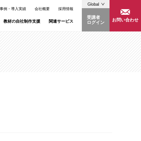
Global
事例・導入実績
会社概要
採用情報
受講者
お問い合わせ
教材の自社制作支援
関連サービス
ログイン
03-6400-0507
.」
・溜池山王のレンタルスペース「LiLeaS」
06-6190-6276