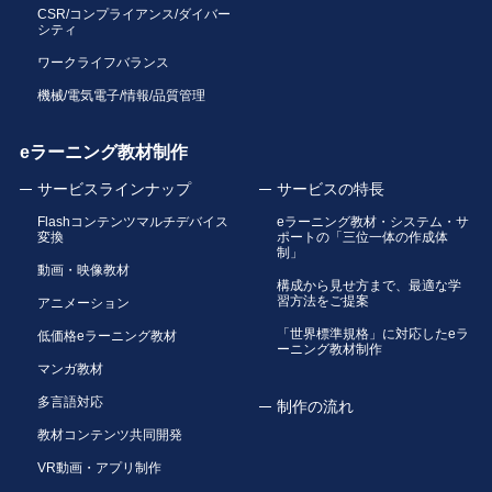
CSR/コンプライアンス/ダイバー
シティ
ワークライフバランス
機械/電気電子/情報/品質管理
eラーニング教材制作
サービスラインナップ
サービスの特長
Flashコンテンツマルチデバイス
eラーニング教材・システム・サ
変換
ポートの「三位一体の作成体
制」
動画・映像教材
構成から見せ方まで、最適な学
習方法をご提案
アニメーション
「世界標準規格」に対応したeラ
低価格eラーニング教材
ーニング教材制作
マンガ教材
多言語対応
制作の流れ
教材コンテンツ共同開発
VR動画・アプリ制作