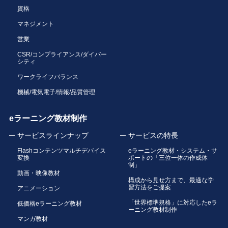
資格
マネジメント
営業
CSR/コンプライアンス/ダイバー
シティ
ワークライフバランス
機械/電気電子/情報/品質管理
eラーニング教材制作
サービスラインナップ
サービスの特長
Flashコンテンツマルチデバイス
eラーニング教材・システム・サ
変換
ポートの「三位一体の作成体
制」
動画・映像教材
構成から見せ方まで、最適な学
習方法をご提案
アニメーション
「世界標準規格」に対応したeラ
低価格eラーニング教材
ーニング教材制作
マンガ教材