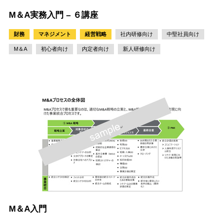
M＆A実務入門 – ６講座
財務
マネジメント
経営戦略
社内研修向け
中堅社員向け
M＆A
初心者向け
内定者向け
新人研修向け
M＆A入門