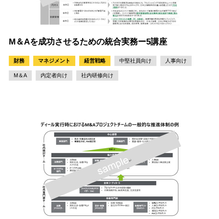
M＆Aを成功させるための統合実務ー5講座
財務
マネジメント
経営戦略
中堅社員向け
人事向け
M＆A
内定者向け
社内研修向け