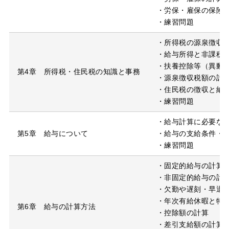
・労保・雇保の保険
・練習問題
・所得税の源泉徴収
・給与所得と非課税
・扶養控除等（異動
第4章 所得税・住民税の知識と事務
・源泉徴収税額の計
・住民税の徴収と納
・練習問題
・給与計算に必要な
第5章 給与について
・給与の支給条件・
・練習問題
・固定的給与の計算
・非固定的給与の計
・欠勤や遅刻・早退
・年次有給休暇と特
第6章 給与の計算方法
・控除額の計算
・差引支給額の計算