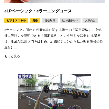
eLPベーシック・eラーニングコース
ビジネススキル
資格
資格対策
社内研修向け
人事向け
eラーニングに関わる必須知識に関する唯一の「認定資格」！ 社内
外に設計力を証明できる「認定資格」という強力な武器を 本講座
は、生成AI活用入門をはじめ、組織ビジョンから見た教育研修の位
置付け…
もっと見る