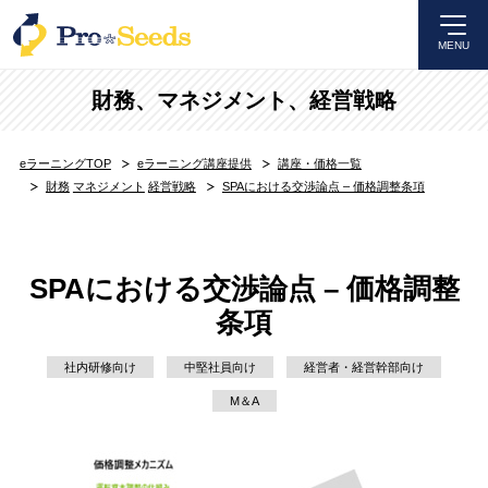
MENU
財務
、
マネジメント
、
経営戦略
eラーニングTOP
eラーニング講座提供
講座・価格一覧
財務
マネジメント
経営戦略
SPAにおける交渉論点 – 価格調整条項
SPAにおける交渉論点 – 価格調整
条項
社内研修向け
中堅社員向け
経営者・経営幹部向け
M＆A