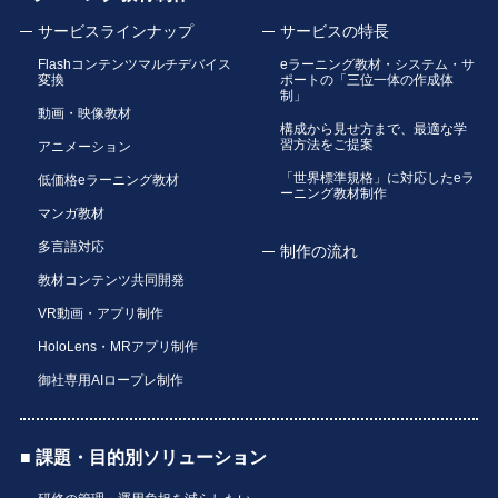
サービスラインナップ
サービスの特長
Flashコンテンツマルチデバイス
eラーニング教材・システム・サ
変換
ポートの「三位一体の作成体
制」
動画・映像教材
構成から見せ方まで、最適な学
習方法をご提案
アニメーション
「世界標準規格」に対応したeラ
低価格eラーニング教材
ーニング教材制作
マンガ教材
多言語対応
制作の流れ
教材コンテンツ共同開発
VR動画・アプリ制作
HoloLens・MRアプリ制作
御社専用AIロープレ制作
■ 課題・目的別ソリューション