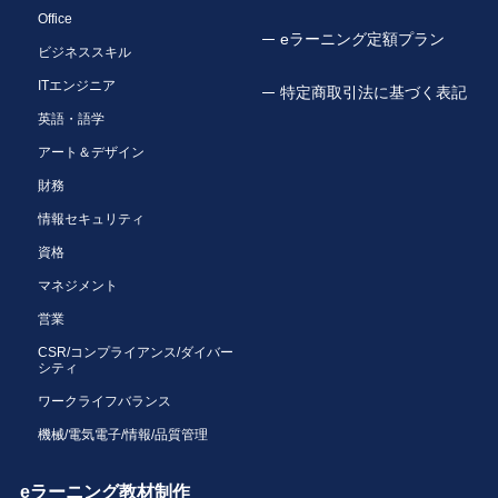
Office
eラーニング定額プラン
ビジネススキル
ITエンジニア
特定商取引法に基づく表記
英語・語学
アート＆デザイン
財務
情報セキュリティ
資格
マネジメント
営業
CSR/コンプライアンス/ダイバー
シティ
ワークライフバランス
機械/電気電子/情報/品質管理
eラーニング教材制作