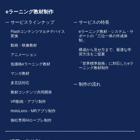
eラーニング教材制作
サービスラインナップ
サービスの特長
Flashコンテンツマルチデバイス
eラーニング教材・システム・サ
変換
ポートの「三位一体の作成体
制」
動画・映像教材
構成から見せ方まで、最適な学
習方法をご提案
アニメーション
「世界標準規格」に対応したeラ
低価格eラーニング教材
ーニング教材制作
マンガ教材
多言語対応
制作の流れ
教材コンテンツ共同開発
VR動画・アプリ制作
HoloLens・MRアプリ制作
御社専用AIロープレ制作