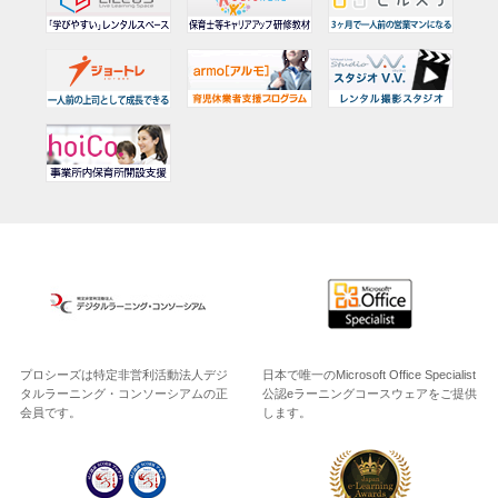
プロシーズは特定非営利活動法人デジ
日本で唯一のMicrosoft Office Specialist
タルラーニング・コンソーシアムの正
公認eラーニングコースウェアをご提供
会員です。
します。