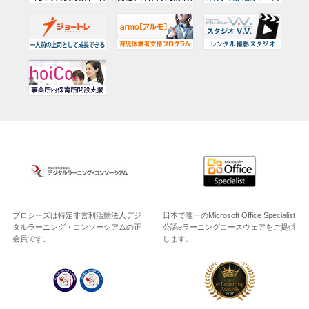
プロシーズは特定非営利活動法人デジ
日本で唯一のMicrosoft Office Specialist
タルラーニング・コンソーシアムの正
公認eラーニングコースウェアをご提供
会員です。
します。