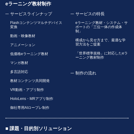
eラーニング教材制作
サービスラインナップ
サービスの特長
Flashコンテンツマルチデバイス
eラーニング教材・システム・サ
変換
ポートの「三位一体の作成体
制」
動画・映像教材
構成から見せ方まで、最適な学
習方法をご提案
アニメーション
「世界標準規格」に対応したeラ
低価格eラーニング教材
ーニング教材制作
マンガ教材
多言語対応
制作の流れ
教材コンテンツ共同開発
VR動画・アプリ制作
HoloLens・MRアプリ制作
御社専用AIロープレ制作
■ 課題・目的別ソリューション