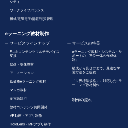
シティ
ワークライフバランス
機械/電気電子/情報/品質管理
eラーニング教材制作
サービスラインナップ
サービスの特長
Flashコンテンツマルチデバイス
eラーニング教材・システム・サ
変換
ポートの「三位一体の作成体
制」
動画・映像教材
構成から見せ方まで、最適な学
習方法をご提案
アニメーション
「世界標準規格」に対応したeラ
低価格eラーニング教材
ーニング教材制作
マンガ教材
多言語対応
制作の流れ
教材コンテンツ共同開発
VR動画・アプリ制作
HoloLens・MRアプリ制作