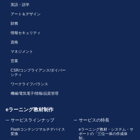
英語・語学
アート＆デザイン
財務
情報セキュリティ
資格
マネジメント
営業
CSR/コンプライアンス/ダイバー
シティ
ワークライフバランス
機械/電気電子/情報/品質管理
eラーニング教材制作
サービスラインナップ
サービスの特長
Flashコンテンツマルチデバイス
eラーニング教材・システム・サ
変換
ポートの「三位一体の作成体
制」