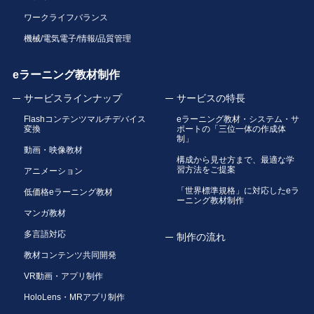
ワークライフバランス
機械/電気電子/情報/品質管理
eラーニング教材制作
サービスラインナップ
サービスの特長
Flashコンテンツマルチデバイス
eラーニング教材・システム・サ
変換
ポートの「三位一体の作成体
制」
動画・映像教材
構成から見せ方まで、最適な学
習方法をご提案
アニメーション
「世界標準規格」に対応したeラ
低価格eラーニング教材
ーニング教材制作
マンガ教材
多言語対応
制作の流れ
教材コンテンツ共同開発
VR動画・アプリ制作
HoloLens・MRアプリ制作