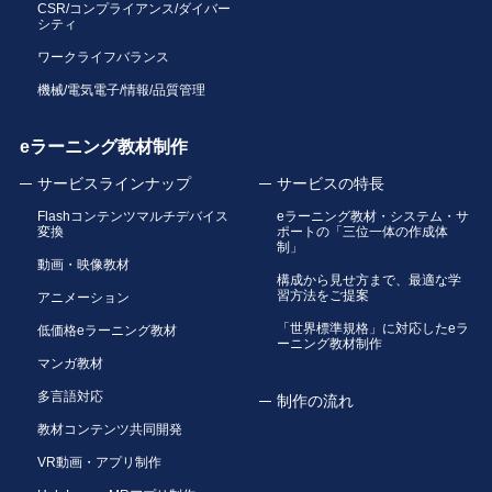
CSR/コンプライアンス/ダイバー
シティ
ワークライフバランス
機械/電気電子/情報/品質管理
eラーニング教材制作
サービスラインナップ
サービスの特長
Flashコンテンツマルチデバイス
eラーニング教材・システム・サ
変換
ポートの「三位一体の作成体
制」
動画・映像教材
構成から見せ方まで、最適な学
習方法をご提案
アニメーション
「世界標準規格」に対応したeラ
低価格eラーニング教材
ーニング教材制作
マンガ教材
多言語対応
制作の流れ
教材コンテンツ共同開発
VR動画・アプリ制作