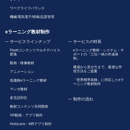
ワークライフバランス
機械/電気電子/情報/品質管理
eラーニング教材制作
サービスラインナップ
サービスの特長
Flashコンテンツマルチデバイス
eラーニング教材・システム・サ
変換
ポートの「三位一体の作成体
制」
動画・映像教材
構成から見せ方まで、最適な学
習方法をご提案
アニメーション
「世界標準規格」に対応したeラ
低価格eラーニング教材
ーニング教材制作
マンガ教材
多言語対応
制作の流れ
教材コンテンツ共同開発
VR動画・アプリ制作
HoloLens・MRアプリ制作