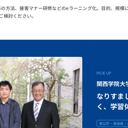
事の方法、接客マナー研修などのeラーニング化。目的、規模
ご検討ください。
PICK UP
関西学院大
なりすま
く、学習
官公庁・自治体・