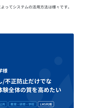
によってシステムの活用方法は様々です。
学様
し/不正防止だけでな
体験全体の質を高めたい
公共
教育・研修・学校
LMS利用