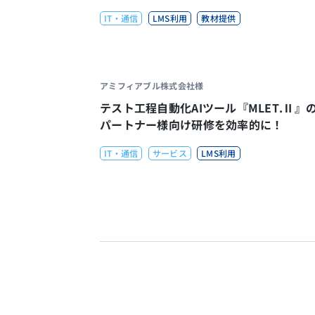
IT・通信
LMS利用
教材提供
アミフィアブル株式会社様
テスト工程自動化AIツール『MLET.Ⅱ』
パートナー様向け研修を効率的に！
IT・通信
サービス
LMS利用