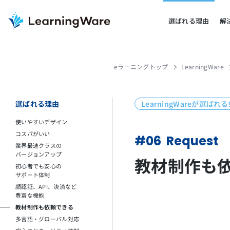
選ばれる理由
解
eラーニングトップ
LearningWare
選ばれる理由
LearningWareが選ばれ
使いやすいデザイン
コスパがいい
#06
Request
業界最速クラスの
バージョンアップ
教材制作も
初心者でも安心の
サポート体制
顔認証、API、決済など
豊富な機能
教材制作も依頼できる
多言語・グローバル対応