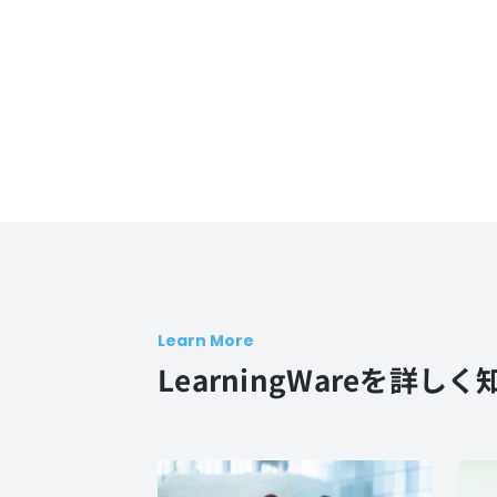
Learn More
LearningWareを詳しく