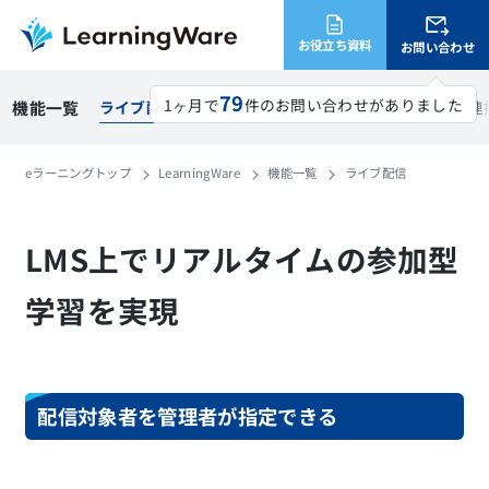
お役立ち資料
お問い合わせ
79
1ヶ月で
件のお問い合わせがありました
放題
機能一覧
顔認証
ライブ配信
Zoom連携
API連携
外部学習サービス連
eラーニングトップ
LearningWare
機能一覧
ライブ配信
LMS上でリアルタイムの参加型
学習を実現
配信対象者を管理者が指定できる