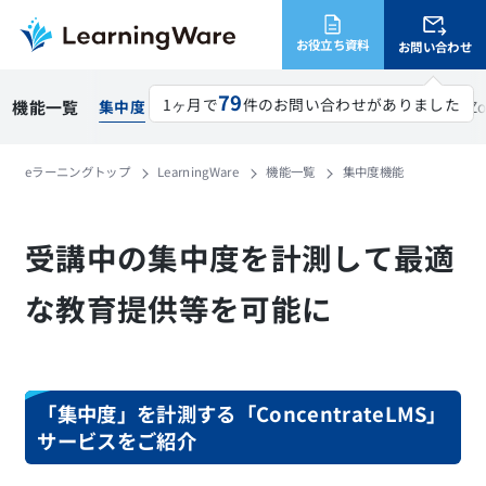
お役立ち資料
お問い合わせ
79
1ヶ月で
件のお問い合わせがありました
レコメンド
機能一覧
集中度
eラーニング受け放題
顔認証
ライブ配信
Z
eラーニングトップ
LearningWare
機能一覧
集中度機能
受講中の集中度を計測して最適
な教育提供等を可能に
「集中度」を計測する「ConcentrateLMS」
サービスをご紹介