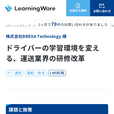
お役立ち資料
お問い合わせ
79
1ヶ月で
件のお問い合わせがありました
eラーニングトップ
LearningWare
活用事例・導入実績
株式会社BREXA
株式会社BREXA Technology 様
ドライバーの学習環境を変え
る、運送業界の研修改革
IT・通信
運輸・物流
LMS利用
課題と施策