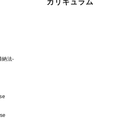
カリキュラム
帰納法-
se
e
se