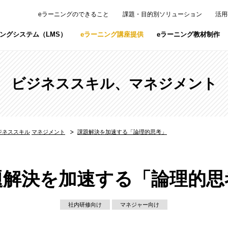
eラーニングのできること
課題・目的別ソリューション
活用
ニングシステム（LMS）
eラーニング講座提供
eラーニング教材制作
スタジオ・レンタルスペース
eラーニング撮影スタジオ「Studio V.V
ビジネススキル
、
マネジメント
研修・ライブ配信・撮影などが可能な赤坂
火講習オンライン」
ジネススキル
マネジメント
課題解決を加速する「論理的思考」
タートエンジニア」
「armo」
」
題解決を加速する「論理的思
上司研修「ジョートレ」
PAN」
社内研修向け
マネジャー向け
スタドラオンライン」