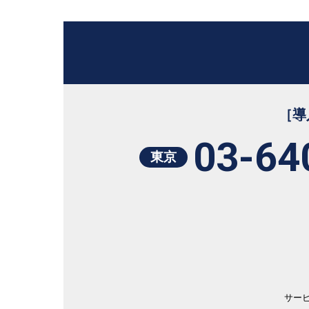
［導
03-64
東京
サー