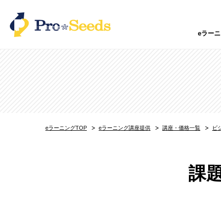
eラー
特化型eラーニングサービス
オンラインスクールシステム「スクラン」
オンライン試験システム「Testable」
内定者フォロー・研修「内定者Pack」
派遣会社向け教育訓練「派遣の学校」
防火講習を”ほぼ”まるっと委託できる「防
保育士向けオンライン研修「CareRaku」
eラーニングTOP
eラーニング講座提供
講座・価格一覧
ビ
製造系エンジニアのeラーニング研修「ス
育児・メンタル・介護休業者支援プログラム
ひとりひとりにあった営業研修「セルステ
課
eラーニング×個別指導 ハイブリッド型 
外国人材教育支援サービス「MANABEL JA
CADオンラインスクール「ReCADemy」
自動車免許オンライン学科教習サービス「