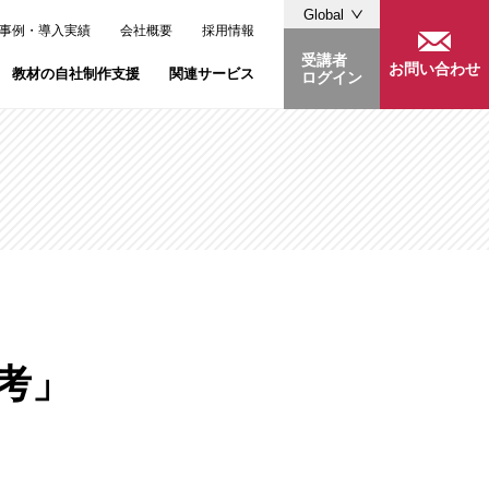
Global
事例・導入実績
会社概要
採用情報
受講者
お問い合わせ
教材の自社制作支援
関連サービス
ログイン
03-6400-0507
.」
・溜池山王のレンタルスペース「LiLeaS」
06-6190-6276
考」