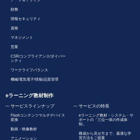
財務
情報セキュリティ
資格
マネジメント
営業
CSR/コンプライアンス/ダイバー
シティ
ワークライフバランス
機械/電気電子/情報/品質管理
eラーニング教材制作
サービスラインナップ
サービスの特長
Flashコンテンツマルチデバイス
eラーニング教材・システム・サ
変換
ポートの「三位一体の作成体
制」
動画・映像教材
構成から見せ方まで、最適な学
習方法をご提案
アニメーション