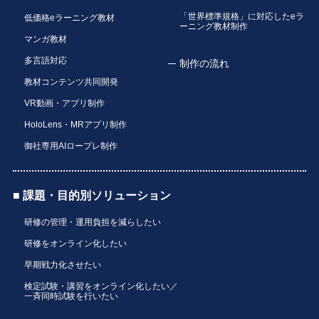
「世界標準規格」に対応したeラ
低価格eラーニング教材
ーニング教材制作
マンガ教材
多言語対応
制作の流れ
教材コンテンツ共同開発
VR動画・アプリ制作
HoloLens・MRアプリ制作
御社専用AIロープレ制作
■ 課題・目的別ソリューション
研修の管理・運用負担を減らしたい
研修をオンライン化したい
早期戦力化させたい
検定試験・講習をオンライン化したい／
一斉同時試験を行いたい