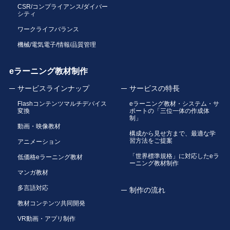
CSR/コンプライアンス/ダイバー
シティ
ワークライフバランス
機械/電気電子/情報/品質管理
eラーニング教材制作
サービスラインナップ
サービスの特長
Flashコンテンツマルチデバイス
eラーニング教材・システム・サ
変換
ポートの「三位一体の作成体
制」
動画・映像教材
構成から見せ方まで、最適な学
習方法をご提案
アニメーション
「世界標準規格」に対応したeラ
低価格eラーニング教材
ーニング教材制作
マンガ教材
多言語対応
制作の流れ
教材コンテンツ共同開発
VR動画・アプリ制作