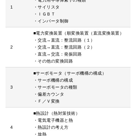
・電力用半導体素子の種類
1
・サイリスタ
・ＩＧＢＴ
・インバータ制御
■電力変換装置（順変換装置（直流変換装置）
・交流→直流：整流回路（１）
2
・交流→直流：整流回路（２）
・直流→交流：発振回路
・その他の変換回路
■サーボモータ（サーボ機構の構成）
・サーボ機構の構成
3
・サーボモータの種類
・偏差カウンタ
・Ｆ／Ｖ変換
■熱設計（熱対策技術）
・電気電子機器と熱
4
・熱設計の考え方
・放熱