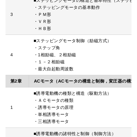
■ステッピングモータの構造と基本特性（ステッピ
・ステッピングモータの基本動作
3
・ＰＭ形
・ＶＲ形
・ＨＢ形
■ステッピングモータ制御（励磁方式）
・ステップ角
4
・1相励磁、２相励磁
・１－２相励磁
・最大自起動周波数
第2章
ACモータ（ACモータの構造と制御，変圧器の構造
■誘導電動機の種類と構造（駆動方法）
・ＡＣモータの種類
1
・誘導モータの原理
・単相誘導モータ
・三相誘導モータ
■誘導電動機の諸特性と制御（制御方法）