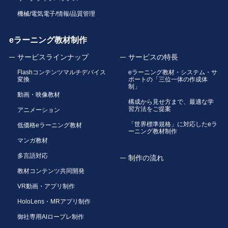
機械/電気電子/情報/品質管理
eラーニング教材制作
サービスラインナップ
サービスの特長
Flashコンテンツマルチデバイス
eラーニング教材・システム・サ
変換
ポートの「三位一体の作成体
制」
動画・映像教材
構成から見せ方まで、最適な学
習方法をご提案
アニメーション
「世界標準規格」に対応したeラ
低価格eラーニング教材
ーニング教材制作
マンガ教材
多言語対応
制作の流れ
教材コンテンツ共同開発
VR動画・アプリ制作
HoloLens・MRアプリ制作
御社専用AIロープレ制作