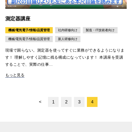
測定器講座
機械/電気電子/情報/品質管理
社内研修向け
製造・IT技術者向け
機械/電気電子/情報/品質管理
新人研修向け
現場で困らない。測定器を使ってすぐに業務ができるようになりま
す！ 理解しやすく記憶に残る構成になっています！ 本講座を受講
することで、実際の仕事…
もっと見る
<
1
2
3
4