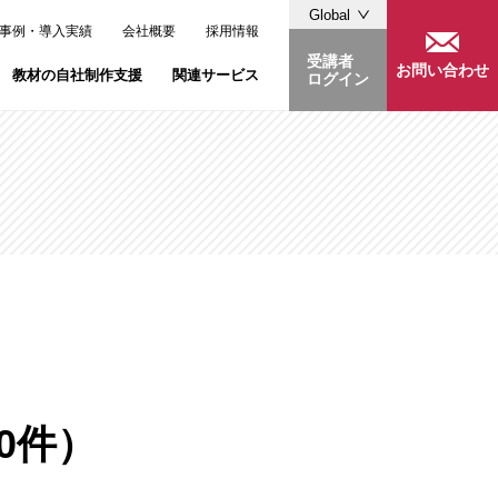
Global
事例・導入実績
会社概要
採用情報
受講者
お問い合わせ
教材の自社制作支援
関連サービス
ログイン
03-6400-0507
.」
・溜池山王のレンタルスペース「LiLeaS」
06-6190-6276
0件）