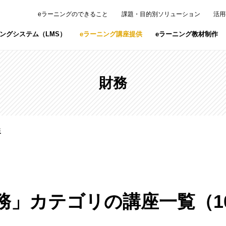
eラーニングのできること
課題・目的別ソリューション
活用
ニングシステム（LMS）
eラーニング講座提供
eラーニング教材制作
スタジオ・レンタルスペース
eラーニング撮影スタジオ「Studio V.V
財務
研修・ライブ配信・撮影などが可能な赤坂
火講習オンライン」
座
タートエンジニア」
「armo」
」
上司研修「ジョートレ」
PAN」
務」カテゴリの講座一覧（1
スタドラオンライン」