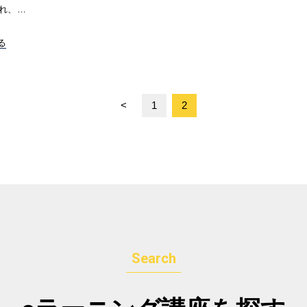
れ、…
る
<
1
2
Search