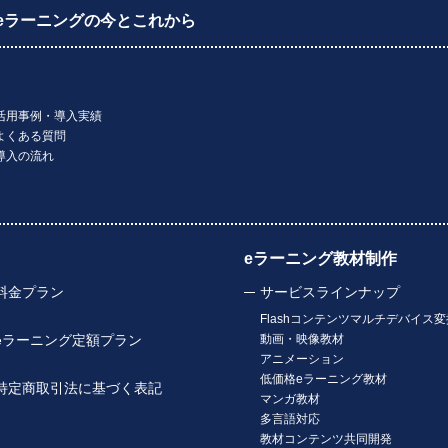
 eラーニングの今とこれから
活用事例・導入実績
よくある質問
導入の流れ
eラーニング教材制作
料金プラン
サービスラインナップ
Flashコンテンツマルチデバイス変
eラーニング定額プラン
動画・映像教材
アニメーション
低価格eラーニング教材
特定商取引法に基づく表記
マンガ教材
多言語対応
教材コンテンツ共同開発