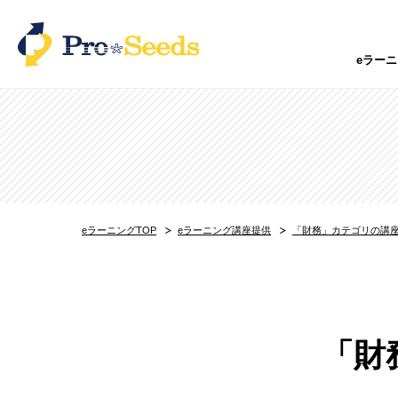
eラー
特化型eラーニングサービス
オンラインスクールシステム「スクラン」
オンライン試験システム「Testable」
内定者フォロー・研修「内定者Pack」
派遣会社向け教育訓練「派遣の学校」
防火講習を”ほぼ”まるっと委託できる「防
保育士向けオンライン研修「CareRaku」
eラーニングTOP
eラーニング講座提供
「財務」カテゴリの講
製造系エンジニアのeラーニング研修「ス
育児・メンタル・介護休業者支援プログラム
ひとりひとりにあった営業研修「セルステ
eラーニング×個別指導 ハイブリッド型 
外国人材教育支援サービス「MANABEL JA
CADオンラインスクール「ReCADemy」
「財
自動車免許オンライン学科教習サービス「