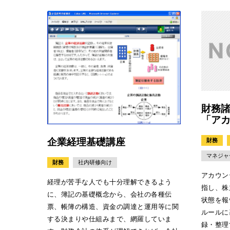
財務
「ア
企業経理基礎講座
財務
マネジャ
財務
社内研修向け
アカウン
経理が苦手な人でも十分理解できるよう
指し、株
に、簿記の基礎概念から、会社の各種伝
状態を報
票、帳簿の構造、資金の調達と運用等に関
ルールに
する決まりや仕組みまで、網羅していま
録・整理