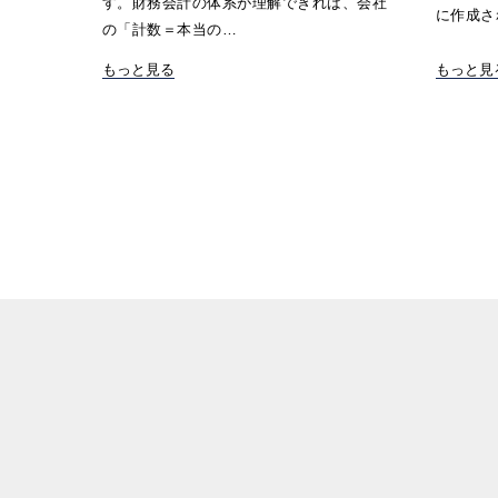
す。財務会計の体系が理解できれば、会社
に作成さ
の「計数＝本当の…
もっと見る
もっと見