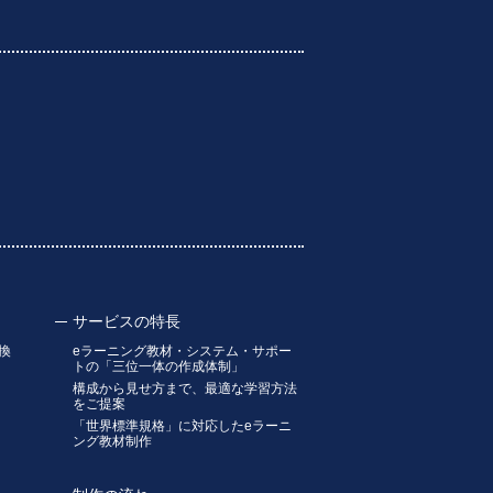
サービスの特長
換
eラーニング教材・システム・サポー
トの「三位一体の作成体制」
構成から見せ方まで、最適な学習方法
をご提案
「世界標準規格」に対応したeラーニ
ング教材制作