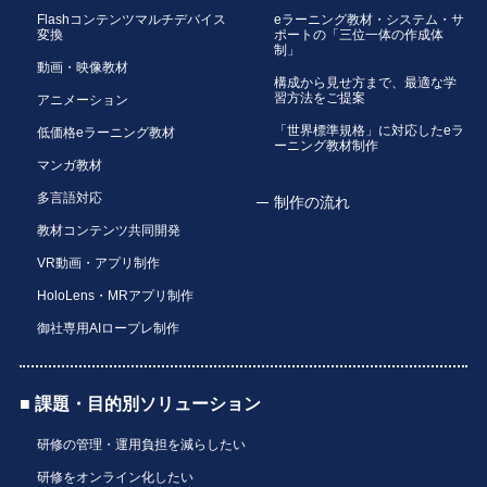
Flashコンテンツマルチデバイス
eラーニング教材・システム・サ
変換
ポートの「三位一体の作成体
制」
動画・映像教材
構成から見せ方まで、最適な学
習方法をご提案
アニメーション
「世界標準規格」に対応したeラ
低価格eラーニング教材
ーニング教材制作
マンガ教材
多言語対応
制作の流れ
教材コンテンツ共同開発
VR動画・アプリ制作
HoloLens・MRアプリ制作
御社専用AIロープレ制作
■ 課題・目的別ソリューション
研修の管理・運用負担を減らしたい
研修をオンライン化したい