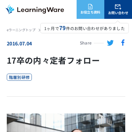
お役立ち資料
お問い合わせ
79
1ヶ月で
件のお問い合わせがありました
eラーニングトップ
LearningWare
コラム
17卒の内々定者フォロー
2016.07.04
Share
17卒の内々定者フォロー
階層別研修