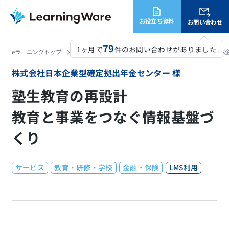
お役立ち資料
お問い合わせ
79
1ヶ月で
件のお問い合わせがありました
eラーニングトップ
LearningWare
活用事例・導入実績
株式会社日本
株式会社日本企業型確定拠出年金センター 様
塾生教育の再設計
教育と事業をつなぐ情報基盤づ
くり
サービス
教育・研修・学校
金融・保険
LMS利用