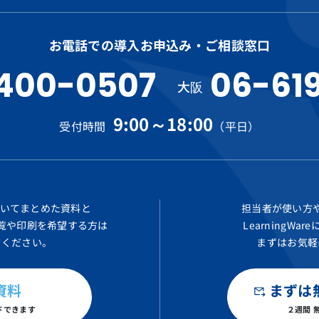
お電話での導入お申込み・ご相談窓口
400-0507
06-61
大阪
9:00～18:00
受付時間
（平日）
についてまとめた
資料と
担当者が使い方
覧や印刷を希望する方は
LearningW
ドください。
まずはお気軽
資料
まずは
ドできます
２週間 