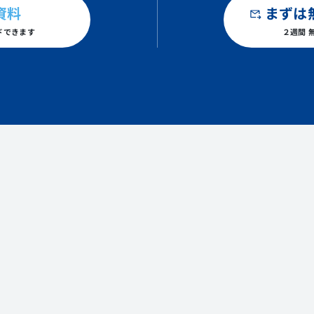
資料
まずは
ドできます
２週間 