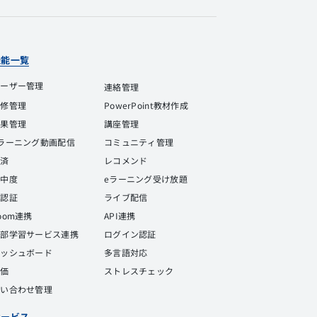
機能一覧
ユーザー管理
連絡管理
研修管理
PowerPoint教材作成
結果管理
講座管理
ラーニング動画配信
コミュニティ管理
決済
レコメンド
集中度
eラーニング受け放題
顔認証
ライブ配信
oom連携
API連携
外部学習サービス連携
ログイン認証
ダッシュボード
多言語対応
評価
ストレスチェック
問い合わせ管理
サービス