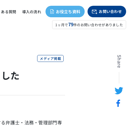
お役立ち資料
お問い合わせ
くある質問
導入の流れ
79
1ヶ月で
件のお問い合わせがありました
Share
メディア掲載
ました
営する弁護士・法務・管理部門専