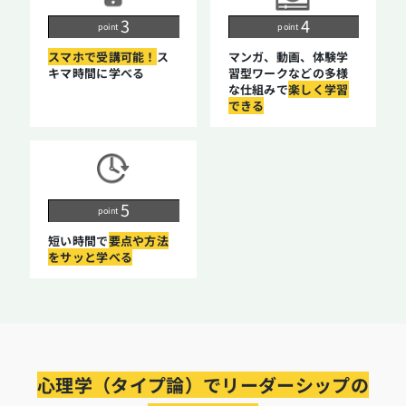
point
point
スマホで受講可能！
ス
マンガ、動画、体験学
キマ時間に学べる
習型
ワークなどの多様
な仕組みで
楽しく学習
できる
point
短い時間で
要点や方法
を
サッと学べる
心理学（タイプ論）でリーダーシップの