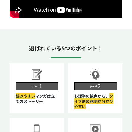
選ばれている5つのポイント！
point
point
読みやすい
マンガ仕立
心理学の観点から、
タ
てのストーリー
イプ別の説明が
分かり
やすい