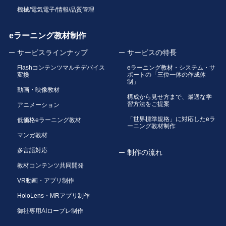
機械/電気電子/情報/品質管理
eラーニング教材制作
サービスラインナップ
サービスの特長
Flashコンテンツマルチデバイス
eラーニング教材・システム・サ
変換
ポートの「三位一体の作成体
制」
動画・映像教材
構成から見せ方まで、最適な学
習方法をご提案
アニメーション
「世界標準規格」に対応したeラ
低価格eラーニング教材
ーニング教材制作
マンガ教材
多言語対応
制作の流れ
教材コンテンツ共同開発
VR動画・アプリ制作
HoloLens・MRアプリ制作
御社専用AIロープレ制作