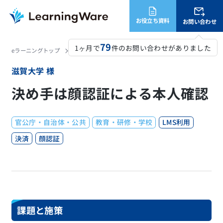
お役立ち資料
お問い合わせ
79
1ヶ月で
件のお問い合わせがありました
eラーニングトップ
LearningWare
活用事例・導入実績
滋賀大学
滋賀大学 様
決め手は顔認証による本人確認
官公庁・自治体・公共
教育・研修・学校
LMS利用
決済
顔認証
課題と施策