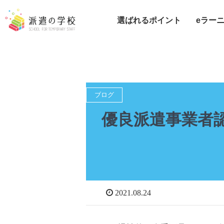
選ばれるポイント
eラー
電気
2021年8月
ITエ
介護
事務
ブログ
販売
優良派遣事業者
保育
CAD
製造
コー
2021.08.24