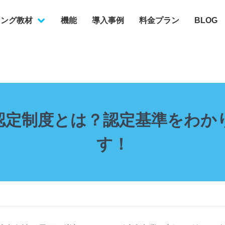
ニング教材
機能
導入事例
料金プラン
BLOG
電子・機械設計
ンジニア
福祉
接客
認定制度とは？認定基準をわか
す！
・物流
ルセンター・店舗販売