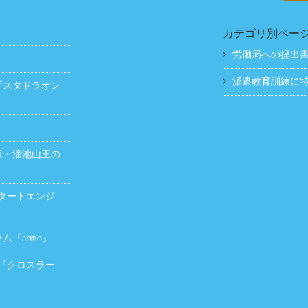
カテゴリ別ペー
労働局への提出
』
派遣教育訓練に特
『スタドラオン
坂・溜池山王の
タートエンジ
『armo』
『クロスラー