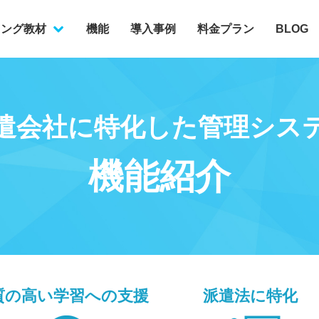
ニング教材
機能
導入事例
料金プラン
BLOG
電子・機械設計
ンジニア
福祉
遣会社に特化した管理シス
接客
機能紹介
・物流
ルセンター・店舗販売
質の高い学習
への支援
派遣法に特化