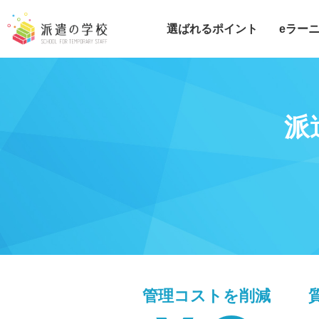
選ばれるポイント
eラー
電気
ITエ
介護
派
事務
販売
保育
CAD
製造
コー
管理コストを
削減