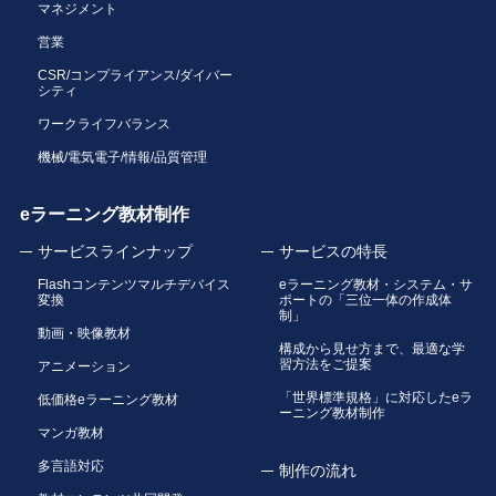
マネジメント
営業
CSR/コンプライアンス/ダイバー
シティ
ワークライフバランス
機械/電気電子/情報/品質管理
eラーニング教材制作
サービスラインナップ
サービスの特長
Flashコンテンツマルチデバイス
eラーニング教材・システム・サ
変換
ポートの「三位一体の作成体
制」
動画・映像教材
構成から見せ方まで、最適な学
習方法をご提案
アニメーション
「世界標準規格」に対応したeラ
低価格eラーニング教材
ーニング教材制作
マンガ教材
多言語対応
制作の流れ