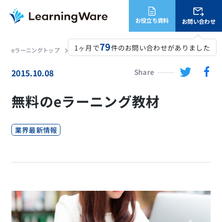
お役立ち資料
お問い合わせ
79
1ヶ月で
件のお問い合わせがありました
eラーニングトップ
LearningWare
コラム
無料のeラーニング教材
2015.10.08
Share
無料のeラーニング教材
業界最新情報