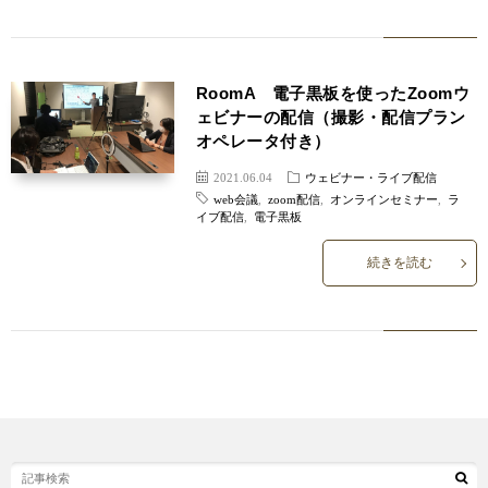
RoomA 電子黒板を使ったZoomウ
ェビナーの配信（撮影・配信プラン
オペレータ付き）
2021.06.04
ウェビナー・ライブ配信
web会議
,
zoom配信
,
オンラインセミナー
,
ラ
イブ配信
,
電子黒板
続きを読む