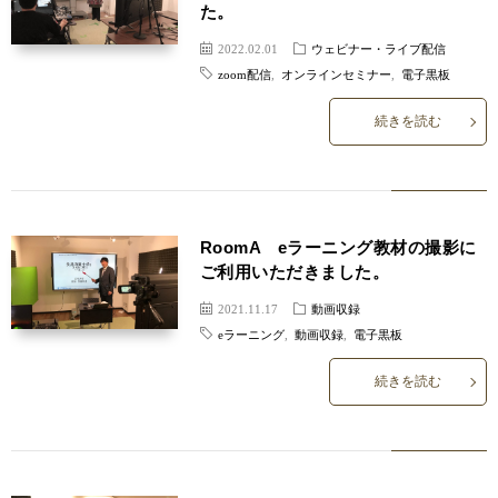
た。
2022.02.01
ウェビナー・ライブ配信
zoom配信
,
オンラインセミナー
,
電子黒板
続きを読む
RoomA eラーニング教材の撮影に
ご利用いただきました。
2021.11.17
動画収録
eラーニング
,
動画収録
,
電子黒板
続きを読む