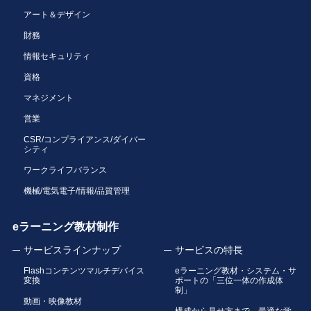
アート＆デザイン
財務
情報セキュリティ
資格
マネジメント
営業
CSR/コンプライアンス/ダイバー
シティ
ワークライフバランス
機械/電気電子/情報/品質管理
eラーニング教材制作
サービスラインナップ
サービスの特長
Flashコンテンツマルチデバイス
eラーニング教材・システム・サ
変換
ポートの「三位一体の作成体
制」
動画・映像教材
構成から見せ方まで、最適な学