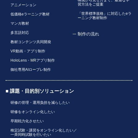
習方法をご提案
アニメーション
「世界標準規格」に対応したeラ
低価格eラーニング教材
ーニング教材制作
マンガ教材
多言語対応
制作の流れ
教材コンテンツ共同開発
VR動画・アプリ制作
HoloLens・MRアプリ制作
御社専用AIロープレ制作
■ 課題・目的別ソリューション
研修の管理・運用負担を減らしたい
研修をオンライン化したい
早期戦力化させたい
検定試験・講習をオンライン化したい／
一斉同時試験を行いたい