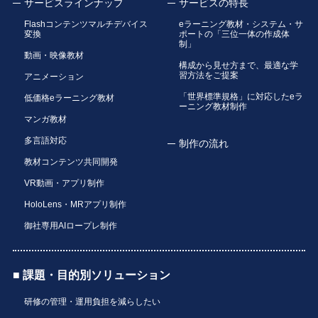
サービスラインナップ
サービスの特長
Flashコンテンツマルチデバイス
eラーニング教材・システム・サ
変換
ポートの「三位一体の作成体
制」
動画・映像教材
構成から見せ方まで、最適な学
習方法をご提案
アニメーション
「世界標準規格」に対応したeラ
低価格eラーニング教材
ーニング教材制作
マンガ教材
多言語対応
制作の流れ
教材コンテンツ共同開発
VR動画・アプリ制作
HoloLens・MRアプリ制作
御社専用AIロープレ制作
■ 課題・目的別ソリューション
研修の管理・運用負担を減らしたい